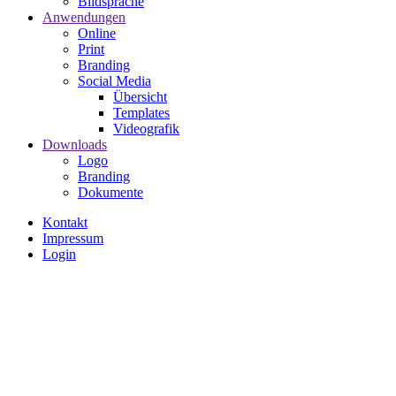
Bildsprache
Anwendungen
Online
Print
Branding
Social Media
Übersicht
Templates
Videografik
Downloads
Logo
Branding
Dokumente
Kontakt
Impressum
Impressum
Login
Video
file