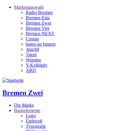
Direkt
Markenauswahl
zum
Radio Bremen
Hauptnavigation
Inhalt
Bremen Eins
Bremen Zwei
Bremen Vier
Bremen NEXT
Cosmo
buten un binnen
3nach9
Tatort
Wumms
Y-Kollektiv
ARD
Bremen Zwei
Die Marke
Basiselemente
Logo
Farbwelt
Typografie