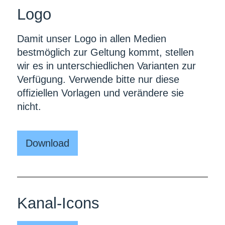
Piktogramme
Online
Logo
Bildsprache
Print
Branding
Damit unser Logo in allen Medien
Fernsehen & Bewegtbild
bestmöglich zur Geltung kommt, stellen
Downloads
Insertierungen
wir es in unterschiedlichen Varianten zur
Logo
Background
Verfügung. Verwende bitte nur diese
Branding
Social Media
Piktogramme
offiziellen Vorlagen und verändere sie
Dokumente
Karten
Übersicht
nicht.
Wetter
Templates
Download
Kanal-Icons